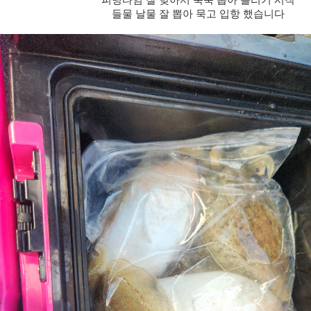
들물 날물 잘 뽑아 묵고 입항 했습니다