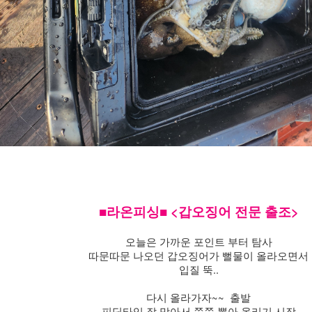
■라온피싱■ <갑오징어 전문 출조>
오늘은 가까운 포인트 부터 탐사
따문따문 나오던 갑오징어가 뻘물이 올라오면서
입질 뚝..
다시 올라가자~~ 출발
피딩타임 잘 맞아서 쭉쭉 뽑아 올리기 시작