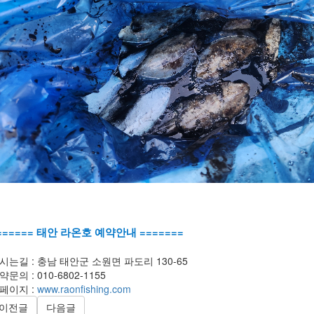
====== 태안 라온호 예약안내 =======
시는길 : 충남 태안군 소원면 파도리 130-65
약문의 : 010-6802-1155
페이지 :
www.raonfishing.com
이전글
다음글