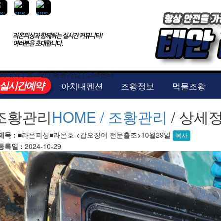
약내역
|
로그인
|
회원가입
|
고객센터
실시간예약
아치내펜션
조황정보
먹물조황
조황관리
HOME /
조황관리
/ 상세
제목 :
■라온피싱■라온호 <갑오징어 전문출조>10월29일
복사
등록일 :
2024-10-29